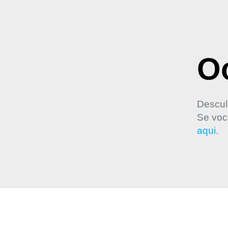
Oo
Descul
Se voc
aqui
.