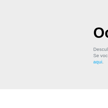
Oo
Descul
Se voc
aqui
.