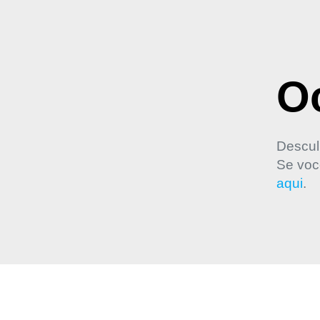
Oo
Descul
Se voc
aqui
.