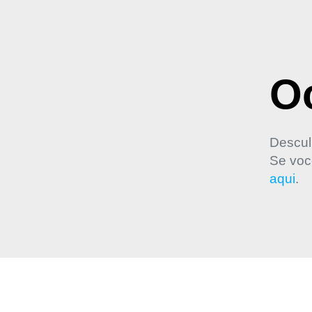
Oo
Descul
Se voc
aqui
.