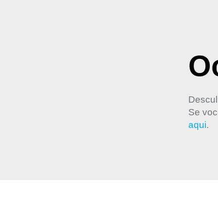
Oo
Descul
Se voc
aqui
.