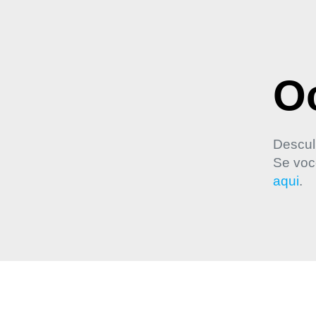
Oo
Descul
Se voc
aqui
.